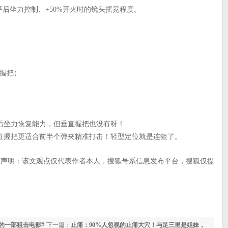
水平后坐力控制、+50%开火时的镜头摇晃程度。
）
型握把）
后坐力恢复能力，但垂直握把也没有呀！
直握把更适合前半个弹夹精准打击！轻型定位就是连狙了。
省声明：该文观点仅代表作者本人，搜狐号系信息发布平台，搜狐仅提
的一部狙击电影#
下一篇：
止痛：90%人忽视的止痛大穴！与足三里是姐妹，