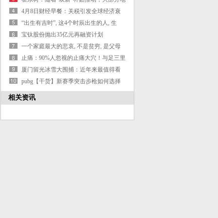
区A0级电动车呈现较强增长态势
4月8日财经早餐：关税引发全球经济衰
退担忧，金价回落投资者转而将美元作
“出生有吉时”, 这4个时辰出生的人, 生
为避风港，油价创四年新低
在“聚宝盆”, 最有作为
宝钛股份抛出35亿元再融资计划
一个家庭最大的悲哀, 不是贫穷, 是父母
开口闭口就是这些话
止痛：90%人忽视的止痛大穴！与足三里
是姐妹，疏经通络、清热明目、调和肠
厦门留光冰雪大围捕：近年来最值得看
胃，入秋得多灸
的一部狙击电影#电影解说
pubg【干货】新赛季突击步枪如何选择
握把，看这篇就够了！
相关资讯