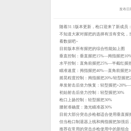
发布日期：
随着31.1版本更新，枪口迎来了新成
不知道大家对握把的选择有没有变化，
看数据吧~
目前版本所有握把的综合性能如上图
垂直控制：垂直握把15%—拇指握把10
水平控制：直角前握把25%—半截红握把
瞄准速度：拇指握把40%—直角前握把1
摇晃程度控制：拇指握把20%/轻型握把2
单发射击后坐力恢复：轻型握把+20%—
初始射击后坐力控制：轻型握把30%
枪口上扬控制：轻型握把30%
腰射准确度：激光瞄准器30%
目前大部分突击步枪都适合使用垂直握
但当枪口制退器上线和拇指握把加强后
推荐在常用的突击步枪使用中的新组合