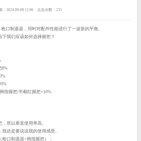
2024-09-09 12:06 点击次数：235
员：枪口制退器，同时对配件性能进行了一波新的平衡。
当下我们应该如何选择握把？
%
8%
0%
0%
拇指握把/半截红握把+10%
把，所以垂直使用率高。
，我还是要说说我的使用感受。
（枪口制退器+拇指握把）：