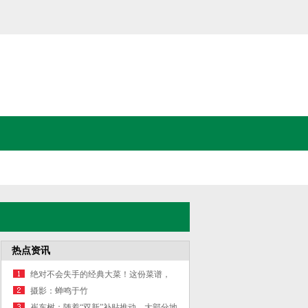
热点资讯
绝对不会失手的经典大菜！这份菜谱，
征服一众男女老少！_Step_料酒_电饭煲
摄影：蝉鸣于竹
崔东树：随着“双新”补贴推动，大部分地