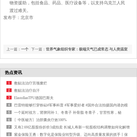
物资援助，包括食品、药品、医疗设备等，以支持乌克兰人民
渡过难关。
发布于：北京市
上一篇：
一个
下一篇：
世界气象组织专家：极端天气已成常态 与人类温室
女人，要想勾起男人的爱和欲望，只需要这3样&quot;东西&quot;
气体排放密切相关
热点资讯
敷贴法治疗宫颈糜烂
敷贴法治疗自汗
ElastollanTPU德国巴斯夫
巴雷特能够打穿铁砧#军事科普 #军事爱好者 #国外合法拍摄国内请勿模
仿
一个延时祖方，肾脾同补 1、冬青子 补骨脂 冬青子，甘苦性寒，秘
〖中医秘方〗治胆囊炎疗效100%
又有2.69亿股股份折价3成拍卖 长城人寿新一轮股权结构调整如何化解增
资难题
紫金保险王勇：数字化是保险业转型升级、迈向高质量发展的抓手丨保