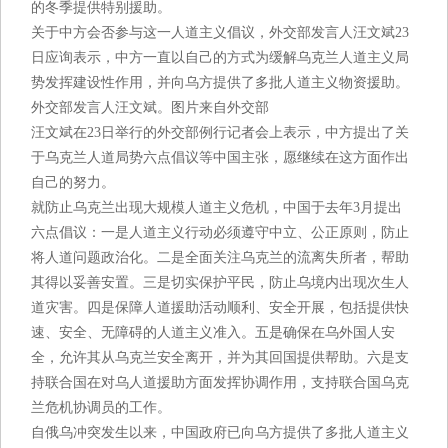
的冬季提供特别援助。
关于中方会否参与这一人道主义倡议，外交部发言人汪文斌23
日应询表示，中方一直以自己的方式为缓解乌克兰人道主义局
势发挥建设性作用，并向乌方提供了多批人道主义物资援助。
外交部发言人汪文斌。图片来自外交部
汪文斌在23日举行的外交部例行记者会上表示，中方提出了关
于乌克兰人道局势六点倡议等中国主张，愿继续在这方面作出
自己的努力。
就防止乌克兰出现大规模人道主义危机，中国于去年3月提出
六点倡议：一是人道主义行动必须遵守中立、公正原则，防止
将人道问题政治化。二是全面关注乌克兰的流离失所者，帮助
其得以妥善安置。三是切实保护平民，防止乌境内出现次生人
道灾害。四是保障人道援助活动顺利、安全开展，包括提供快
速、安全、无障碍的人道主义准入。五是确保在乌外国人安
全，允许其从乌克兰安全离开，并为其回国提供帮助。六是支
持联合国在对乌人道援助方面发挥协调作用，支持联合国乌克
兰危机协调员的工作。
自俄乌冲突发生以来，中国政府已向乌方提供了多批人道主义